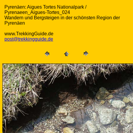
Pyrenäen: Aigues Tortes Nationalpark /
Pyrenaeen_Aigues-Tortes_024
Wandern und Bergsteigen in der schönsten Region der
Pyrenäen
www.TrekkingGuide.de
post@trekkingguide.de