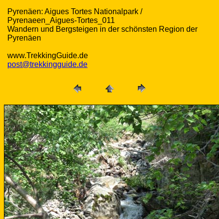
Pyrenäen: Aigues Tortes Nationalpark /
Pyrenaeen_Aigues-Tortes_011
Wandern und Bergsteigen in der schönsten Region der
Pyrenäen
www.TrekkingGuide.de
post@trekkingguide.de