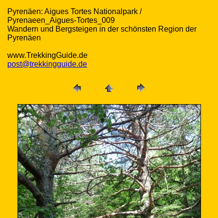
Pyrenäen: Aigues Tortes Nationalpark /
Pyrenaeen_Aigues-Tortes_009
Wandern und Bergsteigen in der schönsten Region der
Pyrenäen
www.TrekkingGuide.de
post@trekkingguide.de