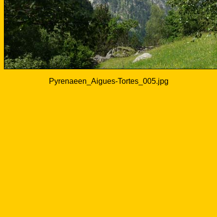
Pyrenaeen_Aigues-Tortes_005.jpg