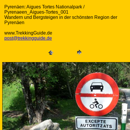
Pyrenäen: Aigues Tortes Nationalpark /
Pyrenaeen_Aigues-Tortes_001
Wandern und Bergsteigen in der schönsten Region der
Pyrenäen
www.TrekkingGuide.de
post@trekkingguide.de