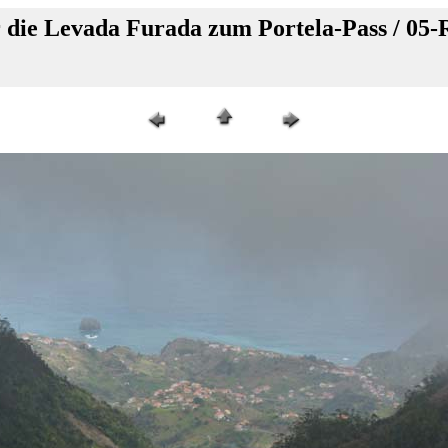
die Levada Furada zum Portela-Pass / 05-R