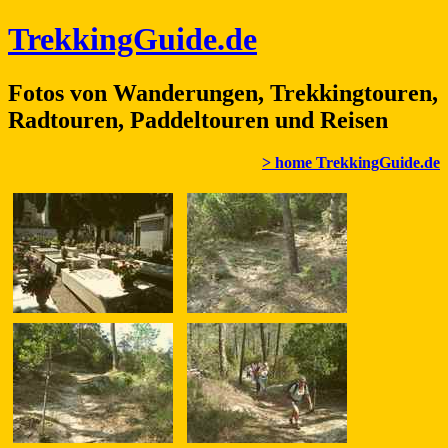
TrekkingGuide.de
Fotos von Wanderungen, Trekkingtouren,
Radtouren, Paddeltouren und Reisen
> home TrekkingGuide.de